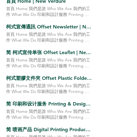
首頁 Home | New Verdure
首頁 Home 我們是誰 Who We Are 我們的工
作 What We Do 印刷和設計服務 Printing &
Design Services 榮獲獎項 Awards 聯絡我們
Contact Us More Who We Are? N ew
柯式宣傳通訊 Offset Newsletter | New Verdure
Verdure was established in 2000. And from
首頁 Home 我們是誰 Who We Are 我們的工
the outset, we began enlarging the range
作 What We Do 印刷和設計服務 Printing &
of services to provide our clients with total
Design Services 榮獲獎項 Awards 聯絡我們
solution and producing premier designs for
Contact Us More 柯式彩色宣傳通訊 Offset
简 柯式宣传单张 Offset Leaflet | New Verdure
Print. We have passion, experienced in
Colour Newsletter 宣傳單張和通訊 Leaflet &
首頁 Home 我們是誰 Who We Are 我們的工
booklets printing, books production,
Newsletter 下單 Order 聯絡我們 Contact Us
作 What We Do 印刷和設計服務 Printing &
brochure printing, visual communication,
公司地址 Company Address 香港九龍觀塘觀
Design Services 榮獲獎項 Awards 聯絡我們
advertising and marketing promotion. 歡迎
塘道396號 毅力工業中心11樓H室 Workshop
Contact Us More 柯式彩色宣传单张 Offset
柯式塑膠文件夾 Offset Plastic Folderl | New Verdure
查詢: 書本印刷、膠裝書印刷、刊物印刷、印
No.H on 11th Floor, Everest Industrial
Colour Leaflet 宣传单张和通讯 Leaflet &
小冊子、 印圖書、膠裝書、彩盒印刷、包裝
首頁 Home 我們是誰 Who We Are 我們的工
Centre, No. 396 Kwun Tong Road, Kwun
Newsletter 下单 Order 联络我们 Contact Us
盒印刷 Welcome to know: print booklet、
作 What We Do 印刷和設計服務 Printing &
Tong, Kowloon, Hong Kong 客戶服務
公司地址 Company Address 香港地址 ： 香
print books、print brochures、print boxes
Design Services 榮獲獎項 Awards 聯絡我們
Customer Service 電話 ： (852) 2389 2928 傳
港九龙观塘观塘道396号 毅力工业中心11楼H
我們是誰？ 小草印 刷 設計成立於2000年。從
Contact Us More 柯式彩色塑膠文件夾 Offset
简 印刷和设计服务 Printing & Design Services | New Verdure
真 ： (852) 2344 9685 電郵 ：
室 Workshop No.H on 11th Floor, Everest
一開始，我們就開始擴大服務範圍，為我們的
Colour Plastic Folder 其他產品 Other
newverdure@newverdure.com 網址 ：
首頁 Home 我們是誰 Who We Are 我們的工
Industrial Centre, No. 396 Kwun Tong Road,
客戶提供總體解決方案並為印刷生產一流的設
Products 下單 Order 聯絡我們 Contact Us
www.newverdure.com T： (852) 2389 2928
作 What We Do 印刷和設計服務 Printing &
Kwun Tong, Kowloon, Hong Kong 国内地址
計。 我們有熱情，在書刊印刷、書籍製作、
公司地址 Company Address 香港九龍觀塘觀
F： (852) 2344 9685 E：
Design Services 榮獲獎項 Awards 聯絡我們
： 中国东莞市石龙镇滨江中路36号(忠维南路
小冊子印刷、印書、視覺傳達、廣告和市場推
塘道396號 毅力工業中心11樓H室 Workshop
newverdure@newverdure.com W：
Contact Us More 书刊印刷 Booklet Printing
简 喷画产品 Digital Printing Product | New Verdure
36号) Binjiang Middle Road No. 36
廣方面經驗豐富。 如果您已經是客戶，我們
No.H on 11th Floor, Everest Industrial
www.newverdure.com 營業時間 Opening
宣传单张和通讯 Leaflet & Newsletter 彩盒
(Zhongwei South Road No. 36), Shilong
感謝您的惠顧。 如果您是 我們的新手，請嘗