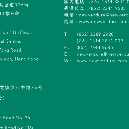
国内电话
：
(86)
1314 3811 
观塘道396号
香港
传真
：
(852) 2344 9685
11楼H室
电邮
：
newverdure@newverd
网址
：
www.newverdure.co
 on 11th Floor,
T：
(852) 2389 2928
(86)
1314 3811 009
ial Centre,
F：
(852) 2344 9685
Tong Road,
E：
newverdure@newverd
wloon, Hong Kong
W：
www.newverdure.com
龙镇滨江中路36号
号)
le Road No. 36
th Road No. 36),