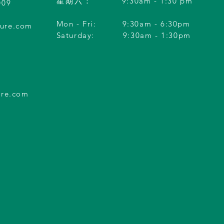
星期六
：
9:30am - 1:30 pm
009
Mon - Fri:
9:30am - 6:30pm
ure.com
Saturday:
9:30am - 1:30pm
m
ure.com