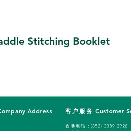
addle Stitching Booklet
Company Address
客户服务
Customer S
香港
电话
：
(852) 2389 2928